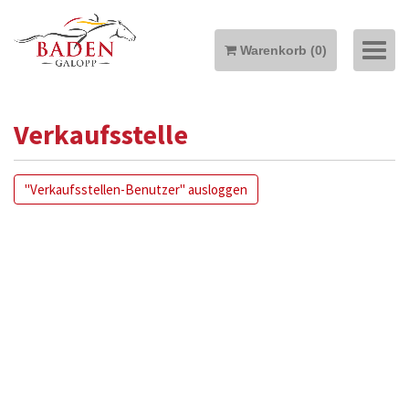
Warenkorb
(
0
)
Verkaufsstelle
MEIN KONTO
"Verkaufsstellen-Benutzer" ausloggen
TICKETS
ANREISE & TRIBÜNENPLAN
HOMEPAGE
PREISLISTE