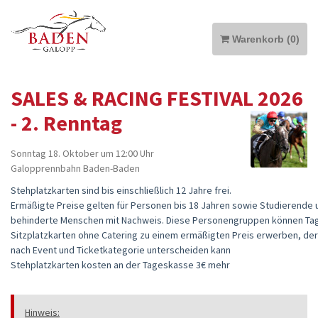
Warenkorb
(
0
)
SALES & RACING FESTIVAL 2026
- 2. Renntag
MEIN KONTO
Sonntag 18. Oktober
um 12:00 Uhr
Galopprennbahn Baden-Baden
TICKETS
Stehplatzkarten sind bis einschließlich 12 Jahre frei.
ANREISE & TRIBÜNENPLAN
Ermäßigte Preise gelten für Personen bis 18 Jahren sowie Studierende 
behinderte Menschen mit Nachweis. Diese Personengruppen können Ta
HOMEPAGE
Sitzplatzkarten ohne Catering zu einem ermäßigten Preis erwerben, der 
nach Event und Ticketkategorie unterscheiden kann
PREISLISTE
Stehplatzkarten kosten an der Tageskasse 3€ mehr
Hinweis: