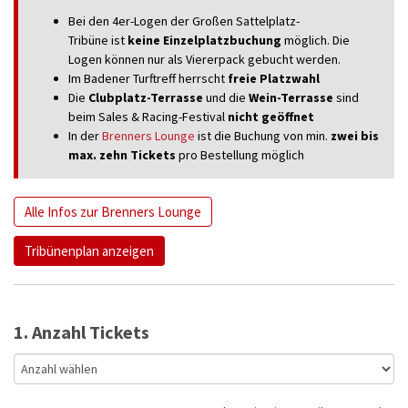
Bei den 4er-Logen der Großen Sattelplatz-
Tribüne ist
keine Einzelplatzbuchung
möglich. Die
Logen können nur als Viererpack gebucht werden.
Im Badener Turftreff herrscht
freie Platzwahl
Die
Clubplatz-Terrasse
und die
Wein-Terrasse
sind
beim Sales & Racing-Festival
nicht geöffnet
In der
Brenners Lounge
ist die Buchung von
min.
zwei bis
max.
zehn
Tickets
pro Bestellung möglich
Alle Infos zur Brenners Lounge
Tribünenplan anzeigen
1. Anzahl Tickets